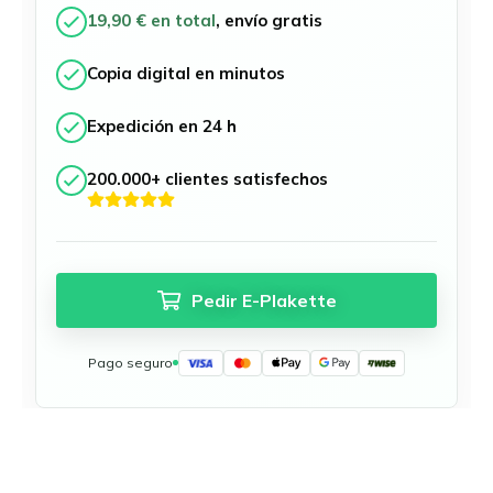
Münster
19,90 € en total
, envío gratis
Neu-Ulm
Offenbach del Meno
Copia digital en minutos
Osnabrück
Ratisbona
Expedición en 24 h
Región del Ruhr
Schwäbisch Gmünd
200.000+ clientes satisfechos
Stuttgart
Ulm
Wuppertal
Todas las zonas medioambientales alemanas
Pedir E-Plakette
Pago seguro