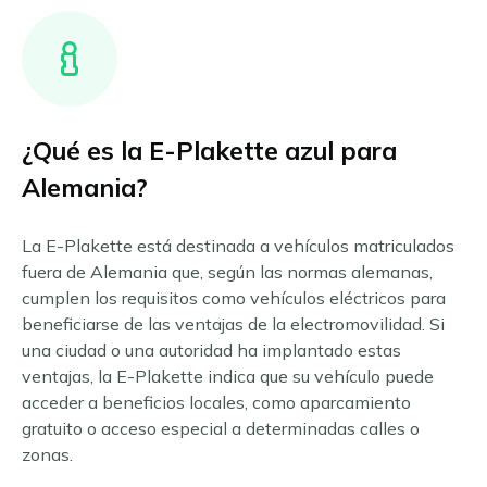
Chambéry
Alta Austria
Comprar Umweltplakette
Estrasburgo
Burgenland
Grenoble
Estiria
Lila
Tirol
Lyon
Viena y sus alrededores
¿Qué es la E-Plakette azul para
English
Marsella
Aquisgrán
Todas las zonas medioambientales austriacas
Dansk
Alemania?
Augsburgo
París
Français
Berlín
Gran París
La E-Plakette está destinada a vehículos matriculados
Bonn
Toulouse
Italiano
fuera de Alemania que, según las normas alemanas,
Bremen
Todas las zonas medioambientales francesas
Polski
cumplen los requisitos como vehículos eléctricos para
Colonia
beneficiarse de las ventajas de la electromovilidad. Si
Deutsch
Darmstadt
una ciudad o una autoridad ha implantado estas
Dortmund
Nederlands
ventajas, la E-Plakette indica que su vehículo puede
Dresde
Suomi
acceder a beneficios locales, como aparcamiento
Duisburgo
gratuito o acceso especial a determinadas calles o
Svenska
Düsseldorf
zonas.
Erfurt
Norsk bokmål