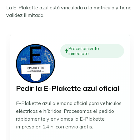
Essen
Čeština
La E-Plakette azul está vinculada a la matrícula y tiene
Fráncfort del Meno
validez ilimitada.
Slovenčina
Gelsenkirchen
Hagen
Magyar
Hamburgo
Română
Hannover
Português
Procesamiento
Heidelberg
inmediato
Heidenheim
Ilsfeld
Karlsruhe
Leipzig
Pedir la E-Plakette azul oficial
Leonberg y Hemmingen
Limburgo
E-Plakette azul alemana oficial para vehículos
Luisburgo
eléctricos e híbridos. Procesamos el pedido
Magdeburgo
rápidamente y enviamos la E-Plakette
Maguncia y Wiesbaden
impresa en 24 h, con envío gratis.
Mannheim
Múnich